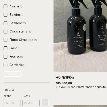
Azahar
(1)
Bambo
(1)
Bamboo
(2)
Coco Y Lima
(5)
Flores Silvestres
(2)
Fresh
(1)
Fresias
(1)
Gardenia
(3)
VER TODOS
HOME SPRAY
$15.500,00
$13.950,00
con
Transferencia o depósito
PRECIO
DESDE
HASTA