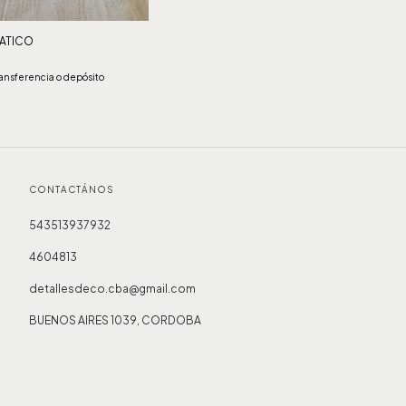
ATICO
ansferencia o depósito
CONTACTÁNOS
543513937932
4604813
detallesdeco.cba@gmail.com
BUENOS AIRES 1039, CORDOBA